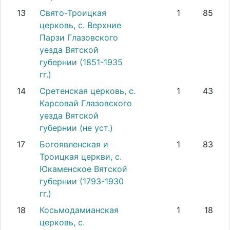
13
Свято-Троицкая
1
85
церковь, с. Верхние
Парзи Глазовского
уезда Вятской
губернии (1851-1935
гг.)
14
Сретенская церковь, с.
1
43
Карсовай Глазовского
уезда Вятской
губернии (не уст.)
17
Богоявленская и
1
83
Троицкая церкви, с.
Юкаменское Вятской
губернии (1793-1930
гг.)
18
Косьмодамианская
1
18
церковь, с.