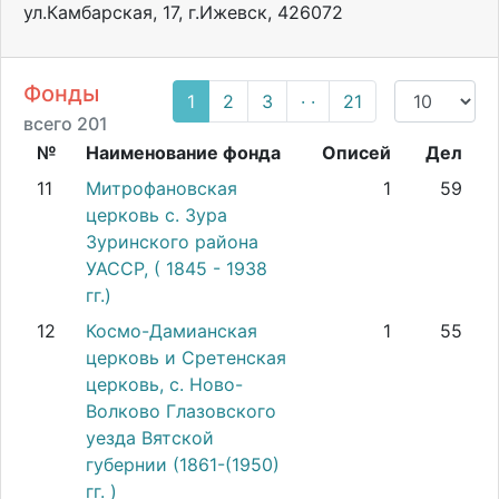
ул.Камбарская, 17, г.Ижевск, 426072
Фонды
1
2
3
· ·
21
всего 201
№
Наименование фонда
Описей
Дел
11
Митрофановская
1
59
церковь с. Зура
Зуринского района
УАССР, ( 1845 - 1938
гг.)
12
Космо-Дамианская
1
55
церковь и Сретенская
церковь, с. Ново-
Волково Глазовского
уезда Вятской
губернии (1861-(1950)
гг. )