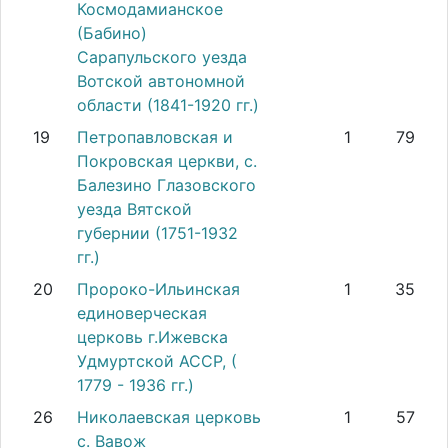
Космодамианское
(Бабино)
Сарапульского уезда
Вотской автономной
области (1841-1920 гг.)
19
Петропавловская и
1
79
Покровская церкви, с.
Балезино Глазовского
уезда Вятской
губернии (1751-1932
гг.)
20
Пророко-Ильинская
1
35
единоверческая
церковь г.Ижевска
Удмуртской АССР, (
1779 - 1936 гг.)
26
Николаевская церковь
1
57
с. Вавож