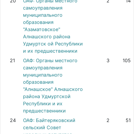
20
ОАФ: Органы местного
2
14
самоуправления
муниципального
образования
"Азаматовское"
Алнашского района
Удмуртск ой Республики
и их предшественники
21
ОАФ: Органы местного
3
105
самоуправления
муниципального
образования
"Алнашское" Алнашского
района Удмуртской
Республики и их
предшественники
24
ОАФ: Байтеряковский
2
51
сельский Совет