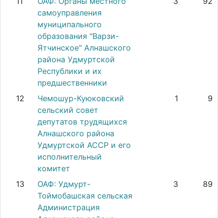
11
ОАФ: Органы местного
3
92
самоуправления
муниципального
образования "Варзи-
Ятчинское" Алнашского
района Удмуртской
Республики и их
предшественники
12
Чемошур-Куюковский
1
9
сельский совет
депутатов трудящихся
Алнашского района
Удмуртской АССР и его
исполнительный
комитет
13
ОАФ: Удмурт-
3
89
Тоймобашская сельская
Администрация