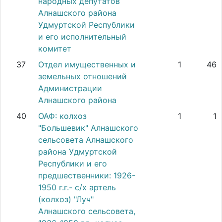
народных депутатов
Алнашского района
Удмуртской Республики
и его исполнительный
комитет
37
Отдел имущественных и
1
46
земельных отношений
Администрации
Алнашского района
40
ОАФ: колхоз
1
1
"Большевик" Алнашского
сельсовета Алнашского
района Удмуртской
Республики и его
предшественники: 1926-
1950 г.г.- с/х артель
(колхоз) "Луч"
Алнашского сельсовета,